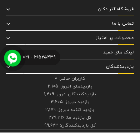
فروشگاه آذر دکان
تماس با ما
محصولات پر امتیاز
لینک های مفید
66525439 - 021
بازدیدکنندگان
کاربران حاضر:
0
بازدیدهای امروز:
2,105
بازدیدکنندگان امروز:
1,409
بازدید دیروز:
3,205
بازدید کننده دیروز:
2,179
کل بازدید ها:
279,316
کل بازدیدکنند‌گان:
99,623
کپی رایت © 2026 فروشگاه لوازم روشنایی آذردکان