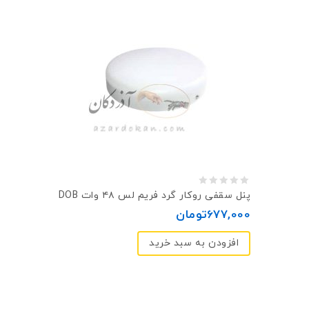
0
پنل سقفی روکار گرد فريم لس ۴۸ وات DOB
out
677,000
تومان
of
افزودن به سبد خرید
5