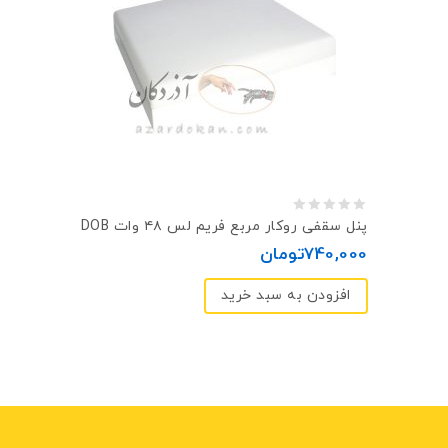
0
پنل سقفی روکار مربع فريم لس ۴۸ وات DOB
out
740,000
تومان
of
افزودن به سبد خرید
5