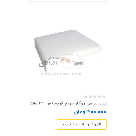
0
پنل سقفی روكار مربع فريم لس ۲۴ وات
out
400,000
تومان
of
افزودن به سبد خرید
5