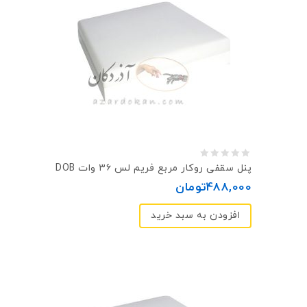
0
پنل سقفی روکار مربع فريم لس ۳۶ وات DOB
out
488,000
تومان
of
افزودن به سبد خرید
5