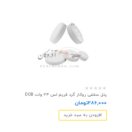
0
پنل سقفی روکار گرد فريم لس ۲۴ وات DOB
out
286,000
تومان
of
افزودن به سبد خرید
5