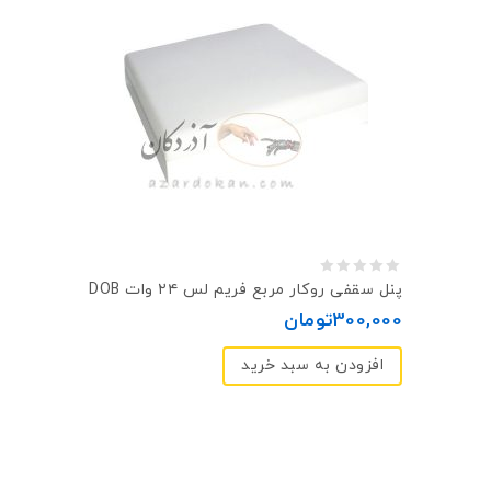
0
پنل سقفی روکار مربع فريم لس ۲۴ وات DOB
out
300,000
تومان
of
افزودن به سبد خرید
5