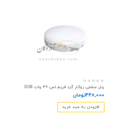
0
پنل سقفی روکار گرد فريم لس ۳۶ وات DOB
out
448,000
تومان
of
افزودن به سبد خرید
5