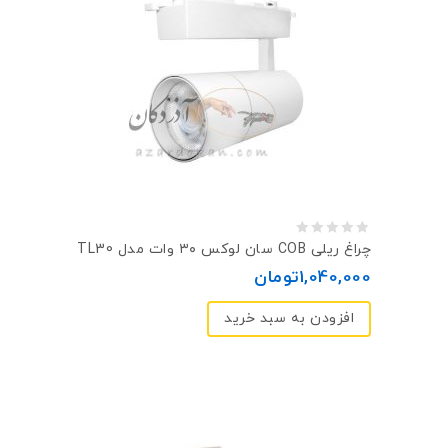
0
چراغ ریلی COB سان لوکس ۳۰ وات مدل TL30
out
1,040,000
تومان
of
افزودن به سبد خرید
5