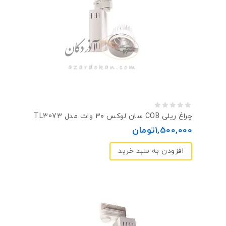
0
چراغ ریلی COB سان لوکس ۳۰ وات مدل TL3073
out
1,500,000
تومان
of
افزودن به سبد خرید
5