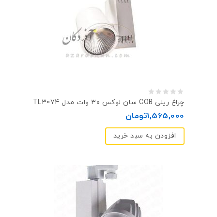
0
چراغ ریلی COB سان لوکس ۳۰ وات مدل TL3074
out
1,565,000
تومان
of
افزودن به سبد خرید
5