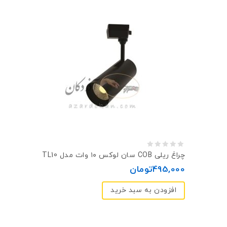
0
چراغ ریلی COB سان لوکس ۱۰ وات مدل TL10
out
495,000
تومان
of
افزودن به سبد خرید
5