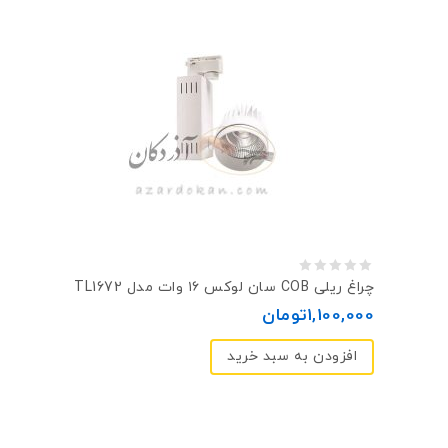
0
چراغ ریلی COB سان لوکس ۱۶ وات مدل TL1672
out
1,100,000
تومان
of
افزودن به سبد خرید
5