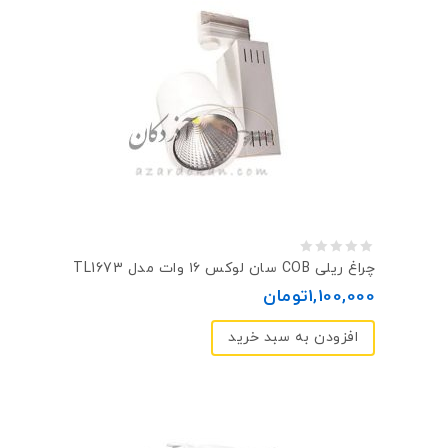
0
چراغ ریلی COB سان لوکس ۱۶ وات مدل TL1673
out
1,100,000
تومان
of
افزودن به سبد خرید
5