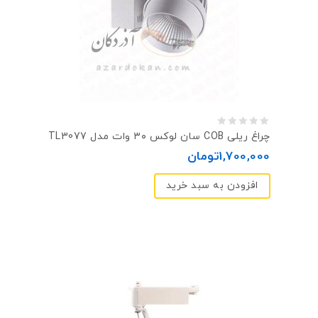
0
چراغ ریلی COB سان لوکس ۳۰ وات مدل TL3077
out
1,700,000
تومان
of
افزودن به سبد خرید
5