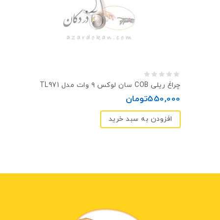
0
چراغ ریلی COB سان لوکس ۹ وات مدل TL971
out
550,000
تومان
of
افزودن به سبد خرید
5