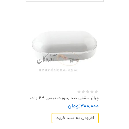
0
چراغ سقفی ضد رطوبت بيضی ۲۴ وات
out
300,000
تومان
of
افزودن به سبد خرید
5