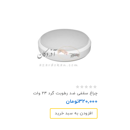
0
چراغ سقفی ضد رطوبت گرد ۲۴ وات
out
320,000
تومان
of
افزودن به سبد خرید
5