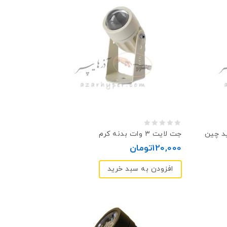
0
جت لایت ۳ وات بدنه کرم
out
120,000
تومان
of
افزودن به سبد خرید
5