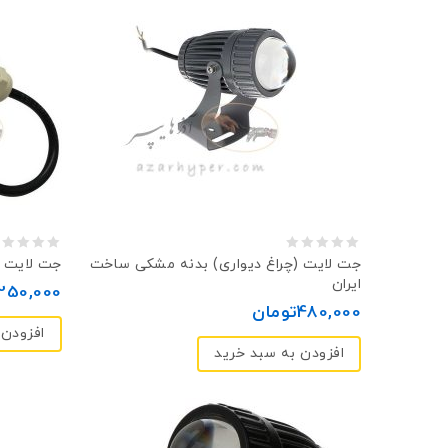
0
0
جت لایت (چراغ دیواری) بدنه مشکی ساخت
جت لایت ۱۰ وات بدنه کرم
ایران
out
out
,250,000
480,000
تومان
of
of
افزودن 
5
5
افزودن به سبد خرید