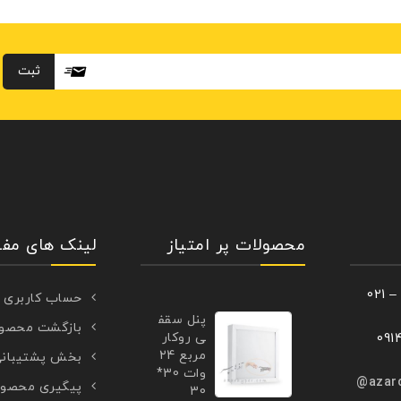
محصولات پر امتیاز
لینک های مفی
حساب کاربری
پنل سقف
بازگشت محصو
ی روکار
مربع 24
بخش پشتیبان
وات 30*
azar
پیگیری محصو
30