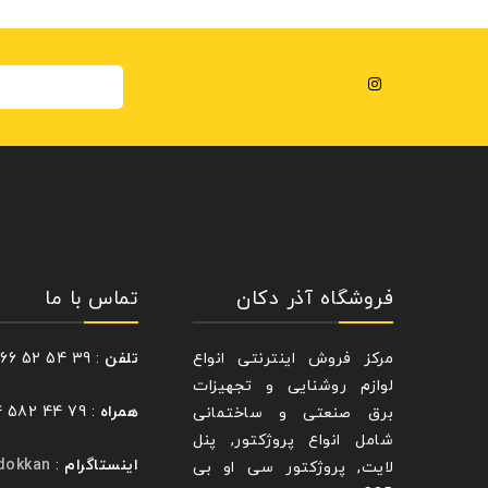
فروشگاه آذر دکان
تماس با ما
مرکز فروش اینترنتی انواع
تلفن
: 39 54 52 66 – 021
لوازم روشنایی و تجهیزات
همراه
: 79 44 582 0914
برق صنعتی و ساختمانی
شامل انواع پروژکتور, پنل
اینستاگرام
:
dokkan@
لایت, پروژکتور سی او بی