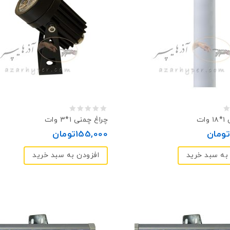
0
ات
چراغ چمنی ۱*۳ وات
out
تومان
155,000
تومان
of
به سبد خرید
افزودن به سبد خرید
5