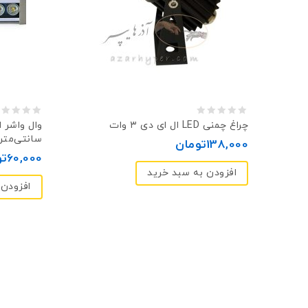
0
0
چراغ چمنی LED ال ای دی ۳ وات
سانتی‌متر
out
out
138,000
تومان
60,000
تو
of
of
افزودن به سبد خرید
5
5
افزودن 