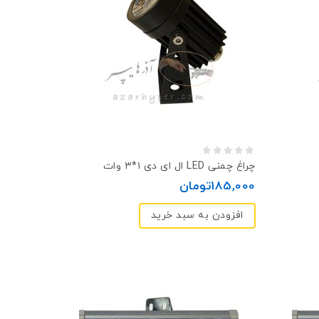
0
چراغ چمنی LED ال ای دی ۱*۳ وات
out
185,000
تومان
of
افزودن به سبد خرید
5