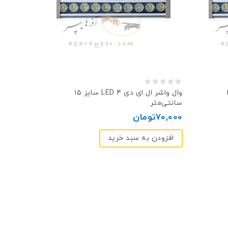
0
 سایز ۱۵
وال‌ واشر ال ای دی LED 4 سایز ۱۵
سانتی‌متر
out
70,000
تومان
of
5
افزودن به سبد خرید