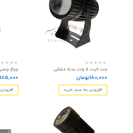
0
0
جت‌ لایت ۵ وات بدنه مشکی
چراغ چمنی ۱*۱۸ و
out
out
180,000
تومان
185,000
of
of
افزودن به سبد خرید
افزودن 
5
5