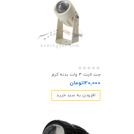
0
جت لایت ۳ وات بدنه کرم
out
120,000
تومان
of
افزودن به سبد خرید
5