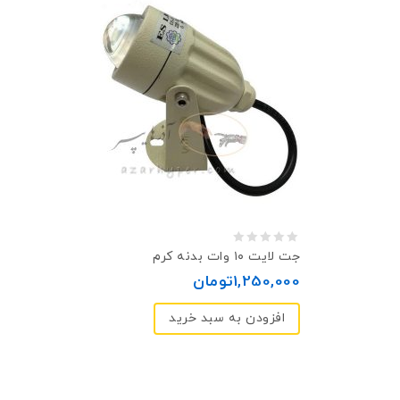
0
جت لایت ۱۰ وات بدنه کرم
out
1,250,000
تومان
of
افزودن به سبد خرید
5