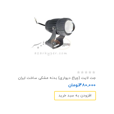
0
جت لایت (چراغ دیواری) بدنه مشکی ساخت ایران
out
480,000
تومان
of
افزودن به سبد خرید
5