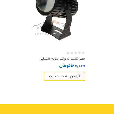
0
جت‌ لایت ۵ وات بدنه مشکی
out
180,000
تومان
of
افزودن به سبد خرید
5