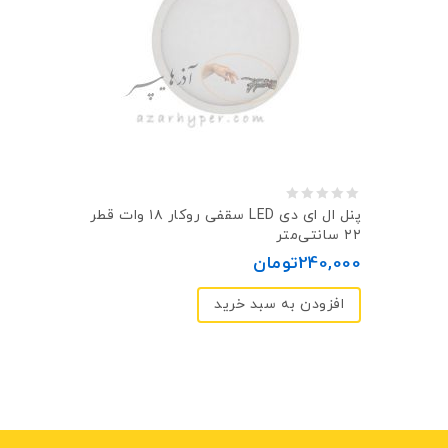
0
پنل ال ای دی LED سقفی روکار ۱۸ وات قطر
۲۲ سانتی‌متر
out
240,000
تومان
of
5
افزودن به سبد خرید