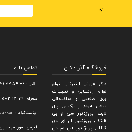
فروشگاه آذر دکان
تماس با ما
مرکز فروش اینترنتی انواع
تلفن
: 39 54 52 66 – 021
لوازم روشنایی و تجهیزات
همراه
: 79 44 582 0914
برق صنعتی و ساختمانی
شامل انواع پروژکتور, پنل
اینستاگرام
:
dokkan@
لایت, پروژکتور سی او بی
COB , پروژکتور ال ای دی
آدرس امور مراجعین
LED , پروژکتور اس ام دی