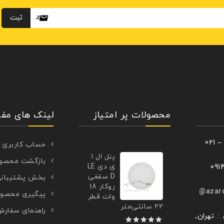
محصولات پر امتیاز
لینک های مفی
حساب کاربری
پنل ال ا
بازگشت محصو
ی دی LE
D سقفی
بخش پشتیبان
روکار 18
azar
پیگیری محصو
وات قطر
22 سانتی‌متر
راهنمای سفار
: تهران,