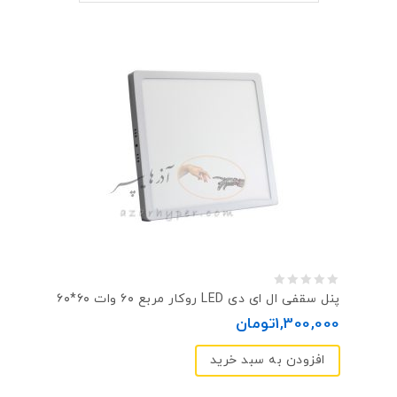
0
پنل سقفی ال ای دی LED روکار مربع ۶۰ وات ۶۰*۶۰
out
1,300,000
تومان
of
افزودن به سبد خرید
5