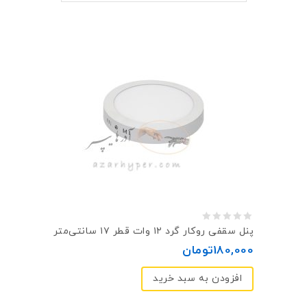
0
پنل سقفی روکار گرد ۱۲ وات قطر ۱۷ سانتی‌متر
out
180,000
تومان
of
افزودن به سبد خرید
5