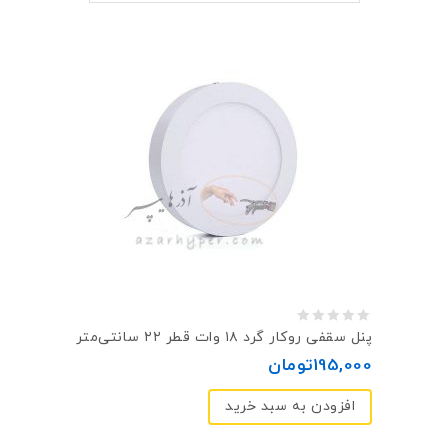
0
پنل سقفی روکار گرد ۱۸ وات قطر ۲۲ سانتی‌متر
out
195,000
تومان
of
افزودن به سبد خرید
5