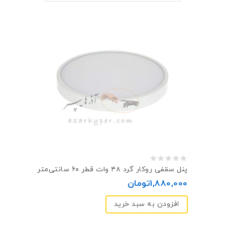
0
پنل سقفی روکار گرد ۴۸ وات قطر ۶۰ سانتی‌متر
out
1,880,000
تومان
of
افزودن به سبد خرید
5