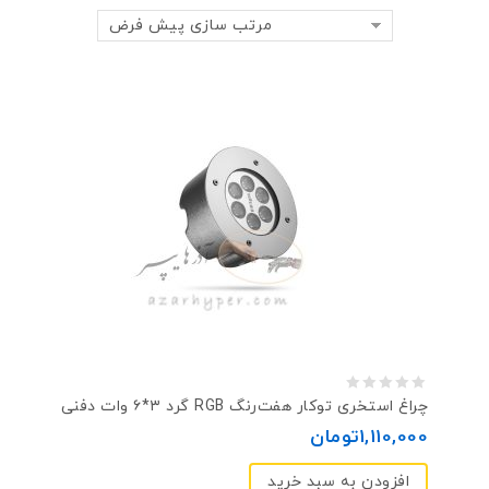
مرتب سازی پیش فرض
0
چراغ استخری توکار هفت‌رنگ RGB گرد ۳*۶ وات دفنی
out
1,110,000
تومان
of
افزودن به سبد خرید
5