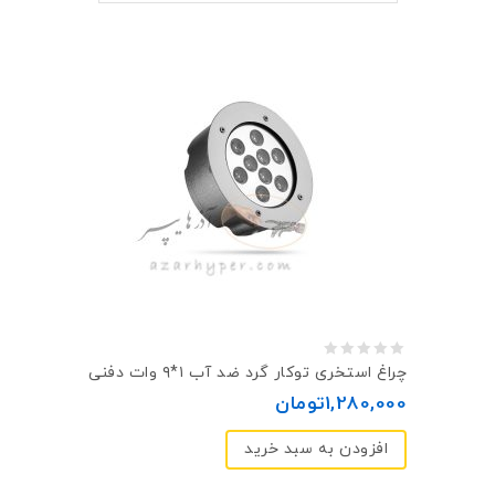
0
چراغ استخری توکار گرد ضد آب ۱*۹ وات دفنی
out
1,280,000
تومان
of
افزودن به سبد خرید
5