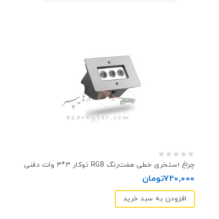
0
چراغ استخری خطی هفت‌رنگ RGB توکار ۳*۳ وات دفنی
out
720,000
تومان
of
افزودن به سبد خرید
5