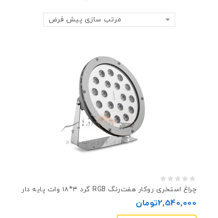
مرتب سازی پیش فرض
0
چراغ استخری روکار هفت‌رنگ RGB گرد ۳*۱۸ وات پایه دار
out
2,540,000
تومان
of