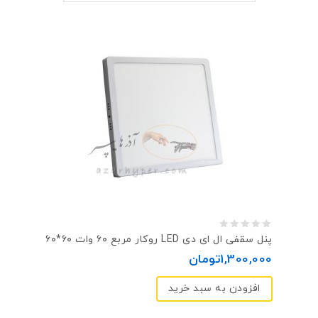
0
پنل سقفی ال ای دی LED روکار مربع ۶۰ وات ۶۰*۶۰
out
1,300,000
تومان
of
افزودن به سبد خرید
5