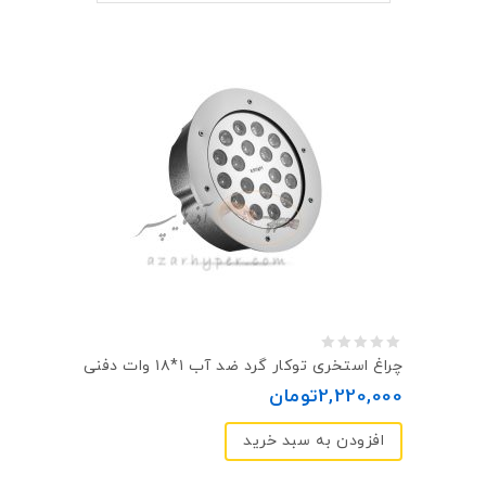
0
چراغ استخری توکار گرد ضد آب ۱*۱۸ وات دفنی
out
2,220,000
تومان
of
افزودن به سبد خرید
5