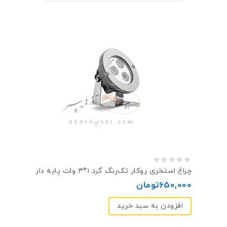
0
چراغ استخری روکار تک‌رنگ گرد ۱*۳ وات پایه دار
out
650,000
تومان
of
افزودن به سبد خرید
5