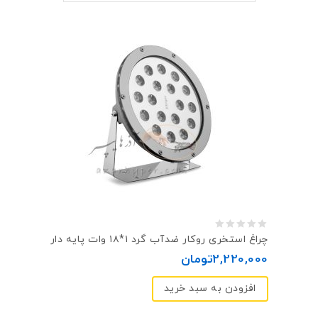
0
چراغ استخری روکار ضد‌آب گرد ۱*۱۸ وات پایه دار
out
2,220,000
تومان
of
افزودن به سبد خرید
5