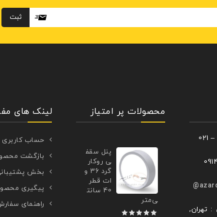
محصولات پر امتیاز
لینک های مفی
حساب کاربری
پنل سقف
بازگشت محصو
ی روکار
گرد 36 و
بخش پشتیبان
ات قطر
azar
پیگیری محصو
40 سانت
ی‌متر
راهنمای سفار
: تهران,