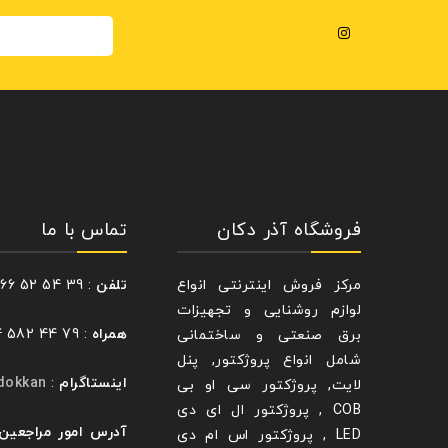
فروشگاه آذر دکان
تماس با ما
مرکز فروش اینترنتی انواع
تلفن
: 39 54 52 66 – 021
لوازم روشنایی و تجهیزات
همراه
: 79 44 582 0914
برق صنعتی و ساختمانی
شامل انواع پروژکتور, پنل
اینستاگرام
:
dokkan@
لایت, پروژکتور سی او بی
COB , پروژکتور ال ای دی
آدرس امور مراجعین
LED , پروژکتور اس ام دی