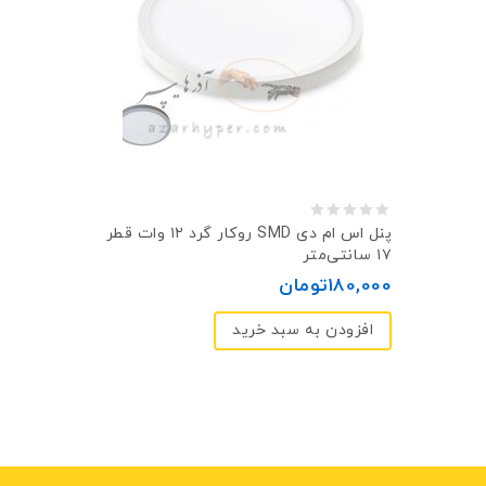
0
پنل اس ام دی SMD روکار گرد ۱۲ وات قطر
۱۷ سانتی‌متر
out
180,000
تومان
of
5
افزودن به سبد خرید