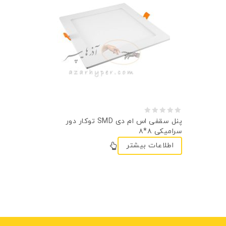
0
پنل سقفی اس ام دی SMD توکار دور
سرامیکی ۸*۸
out
اطلاعات بیشتر
of
5