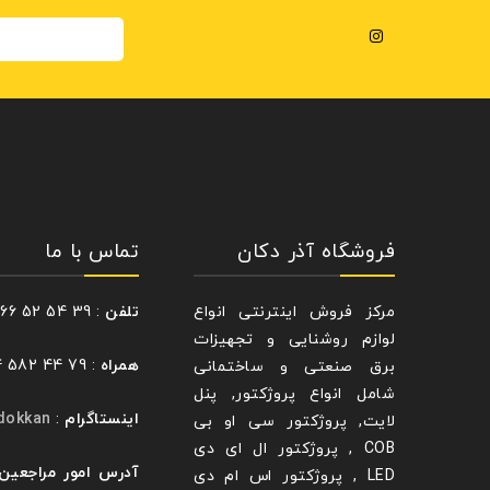
فروشگاه آذر دکان
تماس با ما
مرکز فروش اینترنتی انواع
تلفن
: 39 54 52 66 – 021
لوازم روشنایی و تجهیزات
همراه
: 79 44 582 0914
برق صنعتی و ساختمانی
شامل انواع پروژکتور, پنل
اینستاگرام
:
dokkan@
لایت, پروژکتور سی او بی
COB , پروژکتور ال ای دی
آدرس امور مراجعین
LED , پروژکتور اس ام دی