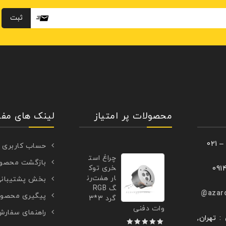
محصولات پر امتیاز
لینک های مفی
حساب کاربری
چراغ است
بازگشت محصو
خری توک
ار هفت‌رن
بخش پشتیبان
گ RGB
azar
پیگیری محصو
گرد 3*3
وات دفنی
راهنمای سفار
: تهران,