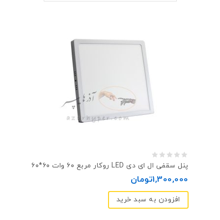
0
پنل سقفی ال ای دی LED روکار مربع ۶۰ وات ۶۰*۶۰
out
1,300,000
تومان
of
افزودن به سبد خرید
5