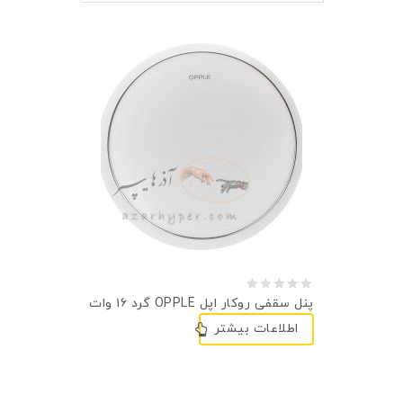
0
پنل سقفی روکار اپل OPPLE گرد ۱۶ وات
out
اطلاعات بیشتر
of
5