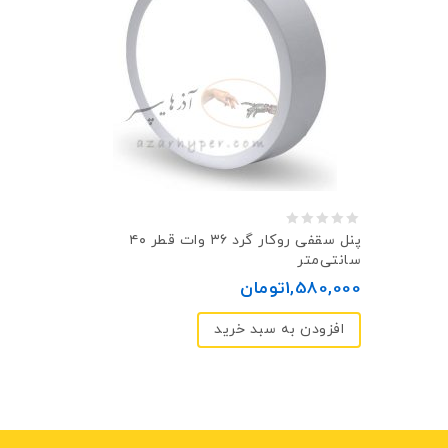
0
پنل سقفی روکار گرد ۳۶ وات قطر ۴۰
سانتی‌متر
out
1,580,000
تومان
of
5
افزودن به سبد خرید