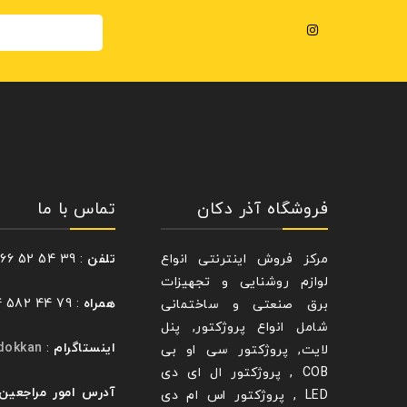
فروشگاه آذر دکان
تماس با ما
مرکز فروش اینترنتی انواع
تلفن
: 39 54 52 66 – 021
لوازم روشنایی و تجهیزات
همراه
: 79 44 582 0914
برق صنعتی و ساختمانی
شامل انواع پروژکتور, پنل
اینستاگرام
:
dokkan@
لایت, پروژکتور سی او بی
COB , پروژکتور ال ای دی
آدرس امور مراجعین
LED , پروژکتور اس ام دی