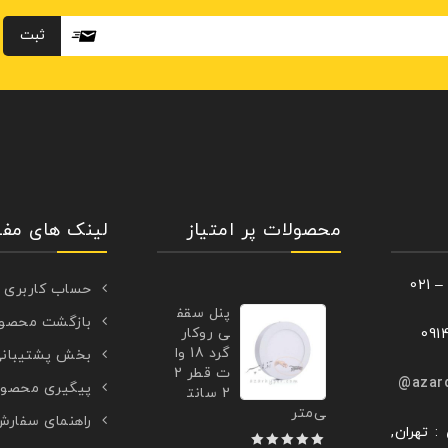
محصولات پر امتیاز
لینک های مفی
حساب کاربری
پنل سقف
بازگشت محصو
ی روکار
گرد 18 وا
بخش پشتیبان
ت قطر 2
azar
پیگیری محصو
2 سانت
ی‌متر
راهنمای سفار
: تهران,