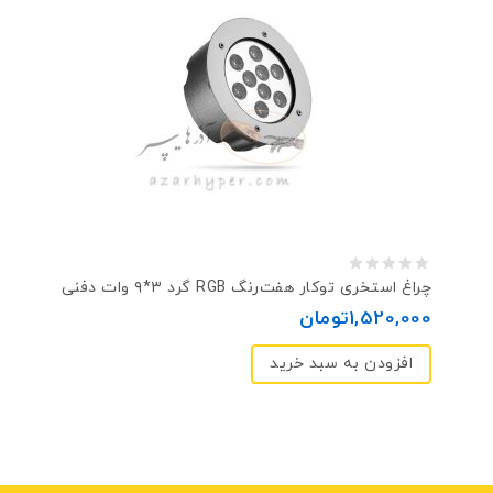
0
چراغ استخری توکار هفت‌رنگ RGB گرد ۳*۹ وات دفنی
out
1,520,000
تومان
of
افزودن به سبد خرید
5