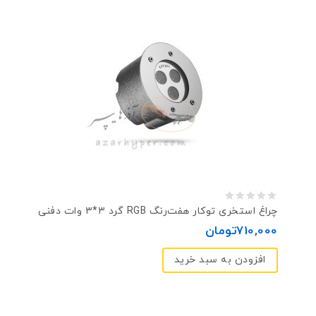
0
چراغ استخری توکار هفت‌رنگ RGB گرد ۳*۳ وات دفنی
out
710,000
تومان
of
افزودن به سبد خرید
5