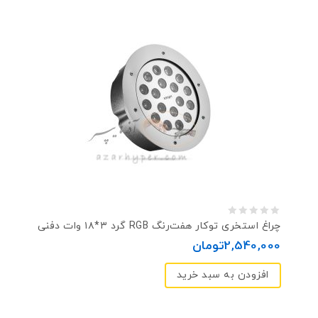
0
چراغ استخری توکار هفت‌رنگ RGB گرد ۳*۱۸ وات دفنی
out
2,540,000
تومان
of
افزودن به سبد خرید
5