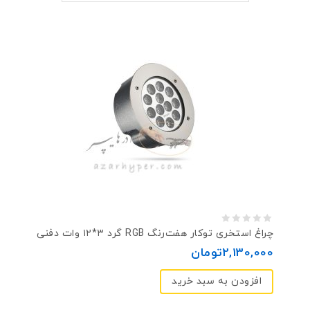
0
چراغ استخری توکار هفت‌رنگ RGB گرد ۳*۱۲ وات دفنی
out
2,130,000
تومان
of
افزودن به سبد خرید
5