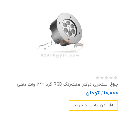
0
چراغ استخری توکار هفت‌رنگ RGB گرد ۳*۶ وات دفنی
out
1,110,000
تومان
of
افزودن به سبد خرید
5