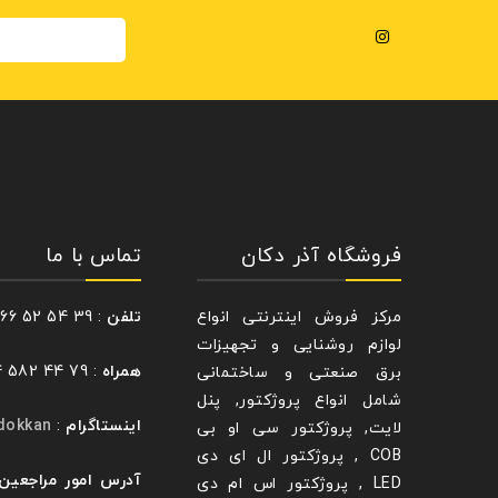
فروشگاه آذر دکان
تماس با ما
مرکز فروش اینترنتی انواع
تلفن
: 39 54 52 66 – 021
لوازم روشنایی و تجهیزات
همراه
: 79 44 582 0914
برق صنعتی و ساختمانی
شامل انواع پروژکتور, پنل
اینستاگرام
:
dokkan@
لایت, پروژکتور سی او بی
COB , پروژکتور ال ای دی
آدرس امور مراجعین
LED , پروژکتور اس ام دی