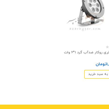
چراغ استخری روکار ضد‌آب گرد ۱*۶ وات
1
تومان
به سبد خرید