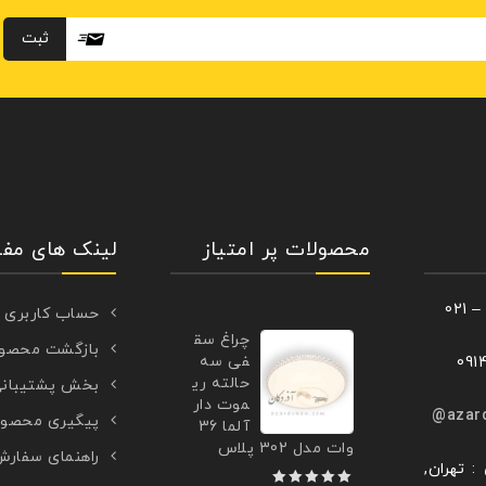
محصولات پر امتیاز
لینک های مفی
حساب کاربری
چراغ سق
بازگشت محصو
فی سه
حالته ری
بخش پشتیبان
موت دار
azar
پیگیری محصو
آلما 36
وات مدل 302 پلاس
راهنمای سفار
: تهران,