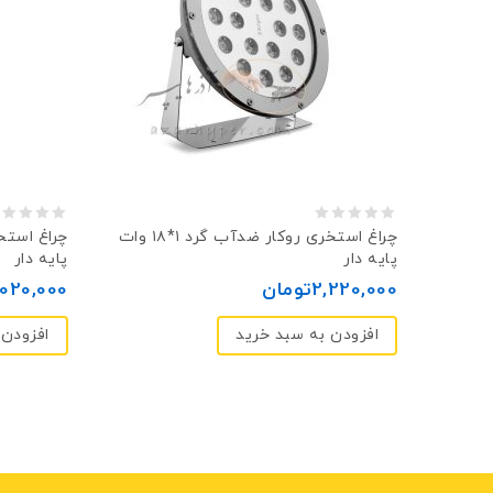
0
0
چراغ استخری روکار ضد‌آب گرد ۱*۱۸ وات
پایه دار
پایه دار
out
out
2,220,000
تومان
,020,000
of
of
5
5
افزودن به سبد خرید
افزودن 