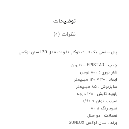
توضیحات
نظرات (0)
پنل سقفی بک لایت توکار ۱۰ وات مدل IPD سان لوکس
چيپ
: EPISTAR – تايوان
شار نوری
: ۸۰۰ لومن
ابعاد
: ۳۰ × ۱۲۰ ميليمتر
سايزبرش
: ۸۵ ميليمتر
زاويه تابش
: ۱۲۰ درجه
ضريب توان
≥ ۰/۶۰
نمود رنگ
≥ ۸۰
ضمانت
: دو سال
برند
: سان لوکس SUNLUX