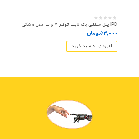
0
پنل سقفی بک لایت توکار ۷ وات مدل مشکی IPD
out
63,000
تومان
of
افزودن به سبد خرید
5