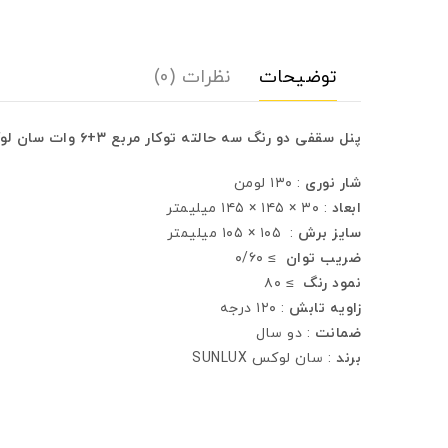
توضیحات
نظرات (0)
پنل سقفی دو رنگ سه حالته توكار مربع ۳+۶ وات سان لوکس
شار نوری
: ۱۳۰ لومن
ابعاد
: ۳۰ × ۱۴۵ × ۱۴۵ ميليمتر
سايز برش
: ۱۰۵ × ۱۰۵ ميليمتر
ضريب توان
≥ ۰/۶۰
نمود رنگ
≥ ۸۰
زاويه تابش
: ۱۲۰ درجه
ضمانت
: دو سال
برند
: سان لوکس SUNLUX