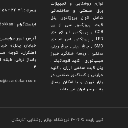
لوازم روشنایی و تجهیزات
همراه
: 79 44 582 0914
برق صنعتی و ساختمانی
شامل انواع پروژکتور, پنل
اینستاگرام
:
dokkan@
لایت, پروژکتور سی او بی
COB , پروژکتور ال ای دی
آدرس امور مراجعین
LED , پروژکتور اس ام دی
خیابان پانزده خردا
SMD , چراغ ریلی, چراغ ریلی
آهنگران, کوچه مس
سقفی , ریسه شلنگی, فیوز
پاساژ ترقی, طبقه ا
مینیاتوری , کلید اتوماتیک ,
4
پنل لایت سقفی ارزان , کلید
حرارتی و کنتاکتور صنعتی در
fo@azardokan.com
بازار تهران و با امکان ارسال
به سراسر ایران می باشد.
کپی رایت © 2026 فروشگاه لوازم روشنایی آذردکان