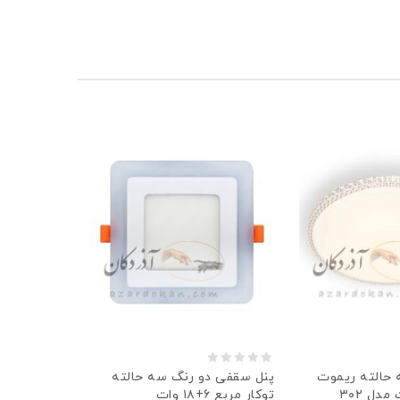
0
 حالته ریموت
پنل سقفی دو رنگ سه حالته
توكار مربع ۶+۱۸ وات
out