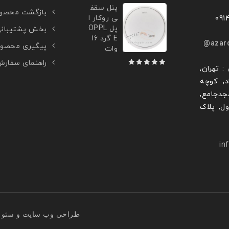
پنل سقف
بازگشت محصو
ی روکار ا
پل OPPL
بخش پشتیبان
E گرد 16
azar
پیگیری محصو
وات
راهنمای سفار
: تهران,
0
د, کوچه
out
جدجامع,
of
ول, پلاک
5
in
طراحی وب سایت
و
سئو 