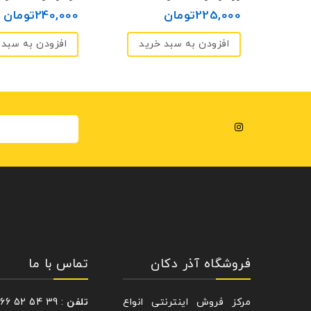
225,000
تومان
240,000
تومان
of
of
5
5
د
افزودن به سبد خرید
افزودن به سبد 
فروشگاه آذر دکان
تماس با ما
مرکز فروش اینترنتی انواع
تلفن
: 39 54 52 66 – 021