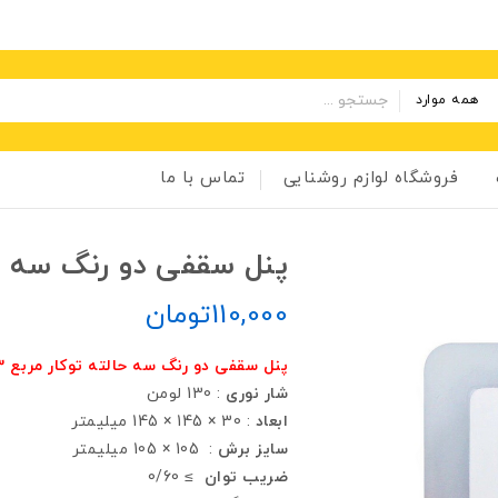
همه موارد
فروشگاه لوازم روشنایی
تماس با ما
پنل سقفی دو رنگ سه حالته 
110,000
تومان
پنل سقفی دو رنگ سه حالته توكار مربع 3+6 وات سان لوکس
شار نوری
: 130 لومن
ابعاد
: 30 × 145 × 145 ميليمتر
سايز برش
: 105 × 105 ميليمتر
ضريب توان
≥ 0/60