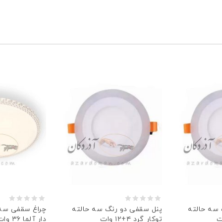
0
0
 سه حالته
پنل سقفی دو رنگ سه حالته
چراغ سقفی سه
توكار گرد ۴+۱۲ وات
دار آلما ۳۶ وات مدل ۳۰۲
out
out