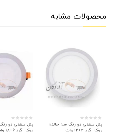
محصولات مشابه
0
0
 حالته
پنل سقفی دو رنگ سه حالته
پنل سقفی دو رنگ
روکار گرد ۴+۱۲ وات
توكار گرد ۶+۱۸ وات
out
out