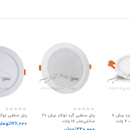
0
0
پنل سقفی توکار گرد برش ۸
پنل سقفی گرد توکار برش ۲۰
پنل سقفی توکار گرد
ت
سانتی‌متر ۱۸ وات
out
out
176,000
توما
220,000
تومان
of
of