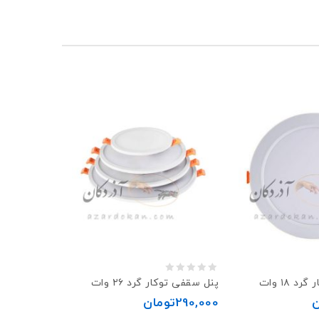
0
 ۱۸ وات
پنل سقفی توکار گرد ۲۶ وات
out
ن
290,000
تومان
of