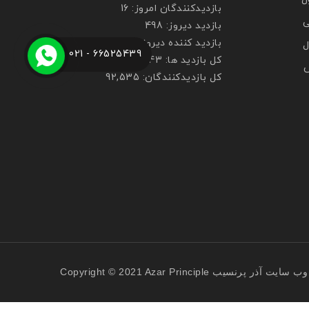
بازدیدکنندگان امروز:
16
ی
بازدید دیروز:
498
بازدید کننده دیروز:
296
ل
66525439 - 021
کل بازدید ها:
268,743
ش
کل بازدیدکنند‌گان:
92,535
Copyright © 2021 Azar Principle
وب سایت
آذر پرنسیب