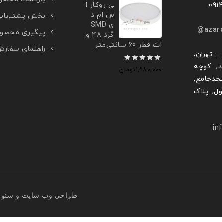
ی روکار ا
س ام د
بخش پشتیبان
ی SMD
azar
پیگیری محصو
گرد 48 و
ات قطر 60 سانتی‌متر
راهنمای سفار
: تهران,
د, کوچه
0
1,980,000
تومان
جدجامع,
out
ول, پلاک
of
5
in
طراحی وب سایت
و
سئو 