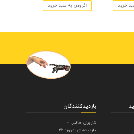
بد خرید
افزودن به سبد خرید
5
د
بازدیدکنندگان
کاربران حاضر:
0
بازدیدهای امروز:
22
ل