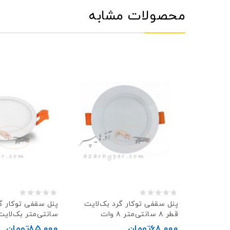
محصولات مشابه
0
0
پنل سقفی توکار گرد بک‌لایت
قطر ۸ سانتی‌متر ۸ وات
سانتی‌متر بک‌لایت ۷ وا
out
out
68,000
تومان
85,000
تومان
of
of