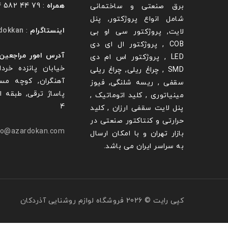
همراه
: 79 44 582 0914
برق صنعتی و ساختمانی
شامل انواع پروژکتور, پنل
اینستاگرام
:
dokkan@
لایت, پروژکتور سی او بی
COB , پروژکتور ال ای دی
آدرس امور مراجعین
LED , پروژکتور اس ام دی
خیابان پانزده خردا
SMD , چراغ ریلی, چراغ ریلی
آهنگران, کوچه مس
سقفی , ریسه شلنگی, فیوز
پاساژ ترقی, طبقه ا
مینیاتوری , کلید اتوماتیک ,
4
پنل لایت سقفی ارزان , کلید
حرارتی و کنتاکتور صنعتی در
fo@azardokan.com
بازار تهران و با امکان ارسال
به سراسر ایران می باشد.
کپی رایت © 2026 فروشگاه لوازم روشنایی آذردکان