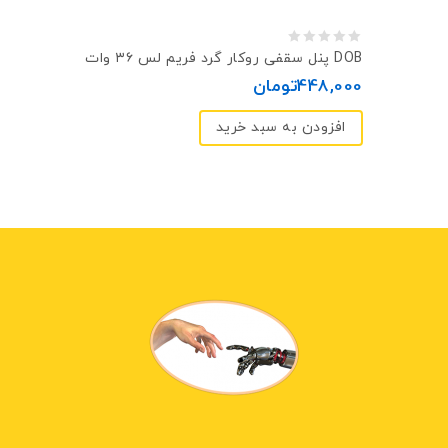
0
پنل سقفی روکار گرد فريم لس ۳۶ وات DOB
out
448,000
تومان
of
افزودن به سبد خرید
5