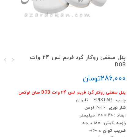
پنل سقفی روکار گرد فريم لس ۲۴ وات
DOB
پنل سقفی توكار مربع فريم لس 36 وات DOB
پنل سقفی روکار گرد فريم لس 36 وات DOB
286,000
تومان
پنل سقفی روکار گرد فريم لس 24 وات DOB سان لوکس
چيپ
: EPISTAR – تايوان
شار نوری
: 2000 لومن
ابعاد
: 40 × 170 ميليمتر
زاويه تابش
: 180 درجه
ضريب توان
≥ 0/60