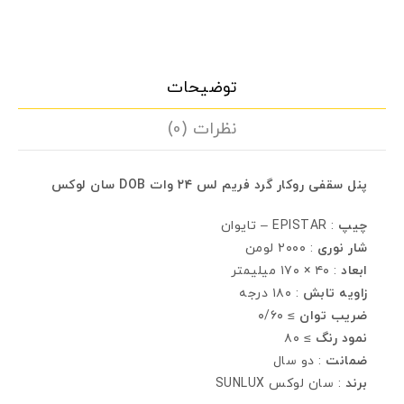
توضیحات
نظرات (0)
پنل سقفی روکار گرد فريم لس ۲۴ وات DOB سان لوکس
چيپ
: EPISTAR – تايوان
شار نوری
: ۲۰۰۰ لومن
ابعاد
: ۴۰ × ۱۷۰ ميليمتر
زاويه تابش
: ۱۸۰ درجه
ضريب توان
≥ ۰/۶۰
نمود رنگ
≥ ۸۰
ضمانت
: دو سال
برند
: سان لوکس SUNLUX