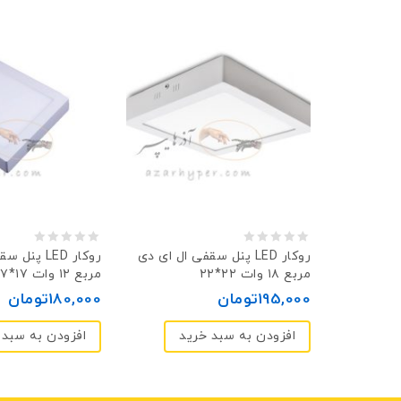
0
0
دی LED روکار
پنل سقفی ال ای دی LED روکار
پنل سقفی ا
مربع ۱۸ وات ۲۲*۲۲
مربع ۱۲ وات ۱۷*۱۷
out
out
195,000
تومان
180,000
تومان
of
of
5
5
د
افزودن به سبد خرید
افزودن به سبد 