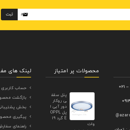
محصولات پر امتیاز
لینک های مفی
حساب کاربری
پنل سقف
بازگشت محصو
ی روکار
دور آبی ا
بخش پشتیبان
پل OPPL
azar
پیگیری محصو
E گرد 19
وات
راهنمای سفار
: تهران,