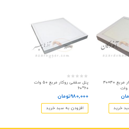
0
پنل سقفی روکار مربع ۴۰×۴۰
پنل سقفی روکار مربع ۵۰ وات
۶۰*۶۰
out
مان
980,000
تومان
of
5
بد خرید
افزودن به سبد خرید