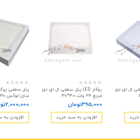
0
0
ل ای دی LED روکار
پنل سقفی ال ای دی LED روکار
مربع ۲۴ وات ۳۰*۳۰
سان لوکس ۴۰ وات
out
out
395,000
تومان
2,000,000
تو
of
of
5
5
خرید
افزودن به سبد خرید
افزودن به س