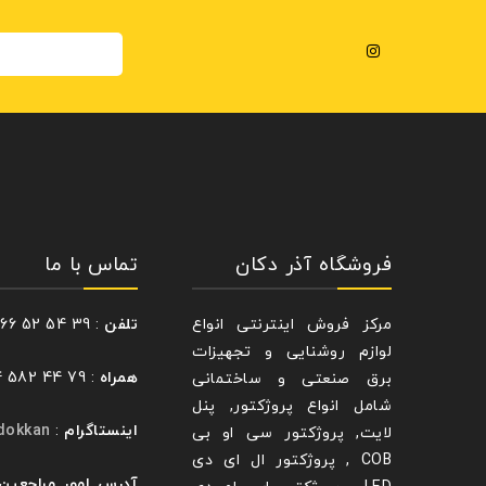
فروشگاه آذر دکان
تماس با ما
مرکز فروش اینترنتی انواع
تلفن
: 39 54 52 66 – 021
لوازم روشنایی و تجهیزات
همراه
: 79 44 582 0914
برق صنعتی و ساختمانی
شامل انواع پروژکتور, پنل
اینستاگرام
:
dokkan@
لایت, پروژکتور سی او بی
COB , پروژکتور ال ای دی
آدرس امور مراجعین