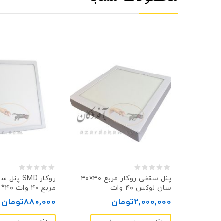
0
0
دی LED روکار
پنل سقفی روکار مربع ۴۰×۴۰
پنل سقفی 
سان لوکس ۴۰ وات
مربع ۴۰ وات ۴۰*۴۰
out
out
2,000,000
تومان
880,000
تومان
of
of
5
5