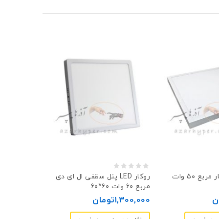
0
پنل سقفی روکار مربع ۵۰ وات
پنل سقفی ال ای دی LED روکار
مربع ۶۰ وات ۶۰*۶۰
out
ن
1,300,000
تومان
of
5