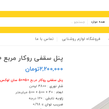
همه موارد
فروشگاه لوازم روشنایی
تماس با ما
پنل سقفی روکار مربع ۵۰×۵۰ سان لوکس ۴۸ وات
2,200,000
تومان
پنل سقفی روکار
مربع
50×50 سان لوکس 48 وات
شار نوری
: 4800 لومن
ابعاد
: 40 × 500 × 500 ميليمتر
زاويه تابش
: 120 درجه
ضريب توان
≥ 0/98