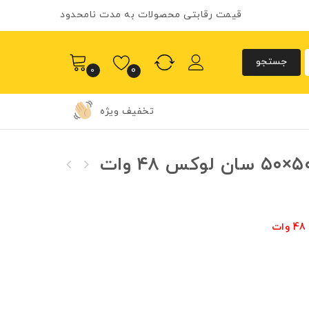
قیمت رقابتی محصولات به مدت نامحدود
0
0
تخفیف ویژه
پنل سقفی روکار مربع 40×40 سان لوکس 40 وات
پنل سقفی روکار مربع 60×60 سان لوکس 54 وات