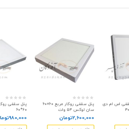
0
0
اس ام دی SMD روکار
پنل سقفی روکار مربع ۶۰×۶۰
سان لوکس ۵۴ وات
۶۰*۶۰
out
out
2,600,000
تومان
980,000
توما
of
of
5
5