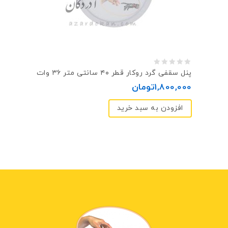
0
پنل سقفی گرد روکار قطر ۴۰ سانتی متر ۳۶ وات
out
1,800,000
تومان
of
افزودن به سبد خرید
5