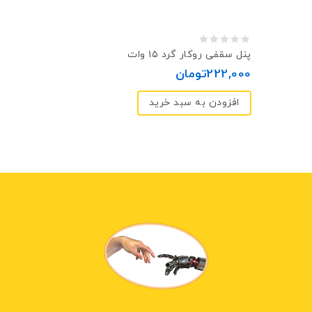
0
پنل سقفی روکار گرد ۱۵ وات
out
222,000
تومان
of
افزودن به سبد خرید
5