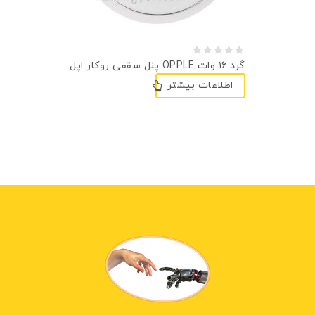
0
پنل سقفی روکار اپل OPPLE گرد ۱۶ وات
out
اطلاعات بیشتر
of
5